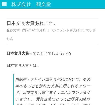
株式会社 鶴文堂
Skip
to
content
日本文具大賞あれこれ。
日
鶴文堂
2016年3月15日
コメントを受け付けていま
本
せん
文
日本文具大賞
ってご存じでしょうか???
具
大
日本文具大賞とは…
賞
機能面・デザイン面それぞれにおいて、その
あ
年のもっとも優れた文具に贈られるアワー
れ
ド、日本文具大賞（ヨミ：ニホンブングタイ
こ
ショウ）。 受賞企業にとっては販促の絶好
れ。