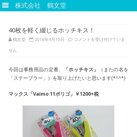
株式会社 鶴文堂
Skip
to
content
40枚を軽く綴じるホッチキス！
40
鶴文堂
2016年4月10日
コメントを受け付けていま
枚
せん
を
今回は事務用品の定番、
「ホッチキス」
（またの名を
軽
「ステープラー」）を取り上げたいと思います(*^^*)
く
綴
マックス「Vaimo 11ポリゴ」￥1200+税
じ
る
ホ
ッ