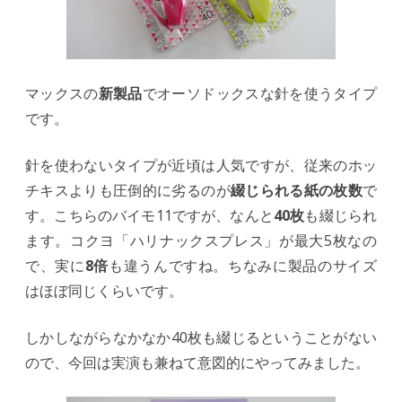
チ
キ
ス！
マックスの
新製品
でオーソドックスな針を使うタイプ
です。
は
針を使わないタイプが近頃は人気ですが、従来のホッ
チキスよりも圧倒的に劣るのが
綴じられる紙の枚数
で
す。こちらのバイモ11ですが、なんと
40枚
も綴じられ
ます。コクヨ「ハリナックスプレス」が最大5枚なの
で、実に
8
倍
も違うんですね。ちなみに製品のサイズ
はほぼ同じくらいです。
しかしながらなかなか40枚も綴じるということがない
ので、今回は実演も兼ねて意図的にやってみました。