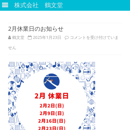
株式会社 鶴文堂
Skip
to
content
2月休業日のお知らせ
2
鶴文堂
2025年1月23日
コメントを受け付けていま
月
せん
休
業
日
の
お
知
ら
せ