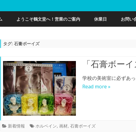
Skip
to
ム
ようこそ鶴文堂へ！営業のご案内
休業日
お問い
content
タグ:
石膏ボーイズ
「石膏ボーイ
学校の美術室に必ずあっ
Read more »
新着情報
ホルベイン
,
画材
,
石膏ボーイズ